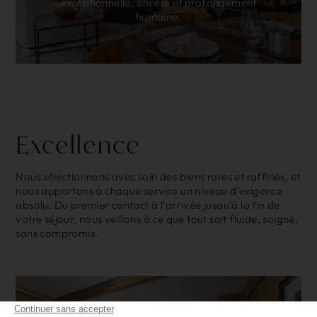
exceptionnelle, sincère et profondément
humaine.
Excellence
Nous sélectionnons avec soin des biens rares et raffinés, et
nous apportons à chaque service un niveau d’exigence
absolu. Du premier contact à l’arrivée jusqu’à la fin de
votre séjour, nous veillons à ce que tout soit fluide, soigné,
sans compromis.